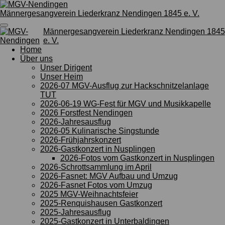
Zum
Männergesangverein Liederkranz Nendingen 1845 e. V.
Hauptinhalt
springen
Männergesangverein Liederkranz Nendingen 1845
e. V.
Home
Über uns
Unser Dirigent
Unser Heim
2026-07 MGV-Ausflug zur Hackschnitzelanlage
TUT
2026-06-19 WG-Fest für MGV und Musikkapelle
2026 Forstfest Nendingen
2026-Jahresausflug
2026-05 Kulinarische Singstunde
2026-Frühjahrskonzert
2026-Gastkonzert in Nusplingen
2026-Fotos vom Gastkonzert in Nusplingen
2026-Schrottsammlung im April
2026-Fasnet: MGV Aufbau und Umzug
2026-Fasnet Fotos vom Umzug
2025 MGV-Weihnachtsfeier
2025-Renquishausen Gastkonzert
2025-Jahresausflug
2025-Gastkonzert in Unterbaldingen