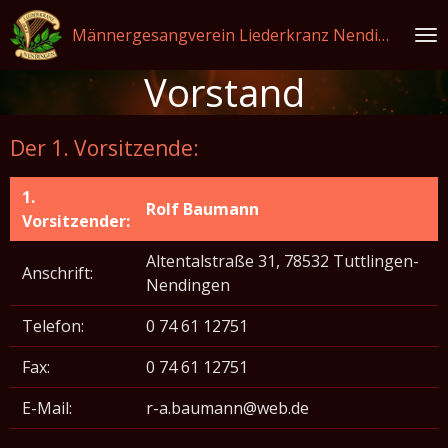
Zum
Männergesangverein Liederkranz Nendingen 1845 e. V.
Hauptinhalt
springen
Vorstand
Der 1. Vorsitzende:
1.
Rolf Baumann
Vorsitzender:
Altentalstraße 31, 78532 Tuttlingen-
Anschrift:
Nendingen
Telefon:
0 74 61 12751
Fax:
0 74 61 12751
E-Mail:
r-a.baumann@web.de